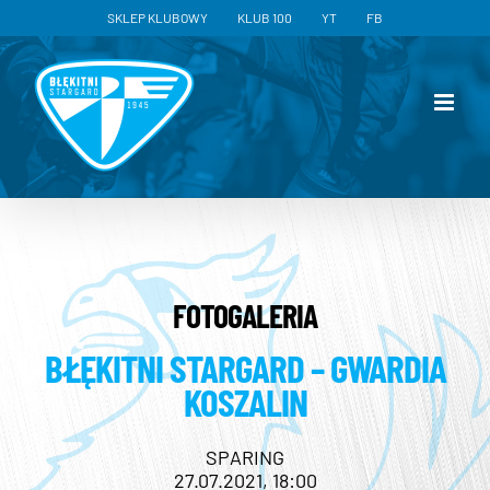
Przejdź
SKLEP KLUBOWY
KLUB 100
YT
FB
do
zawartości
FOTOGALERIA
BŁĘKITNI STARGARD – GWARDIA
KOSZALIN
SPARING
27.07.2021, 18:00